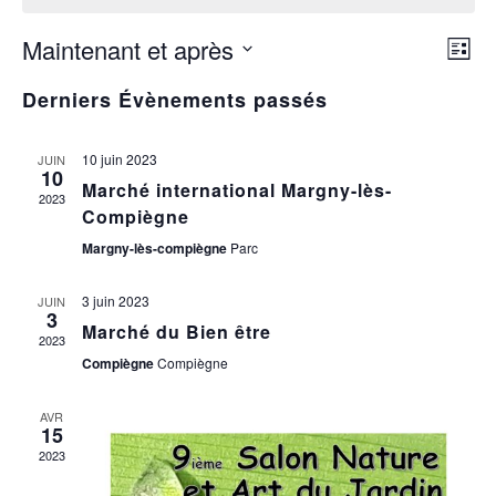
Maintenant et après
N
Na
List
Sélectionnez
d
Derniers Évènements passés
une
pa
date.
v
10 juin 2023
JUIN
co
10
Marché international Margny-lès-
É
2023
Compiègne
Margny-lès-compiègne
Parc
3 juin 2023
JUIN
3
Marché du Bien être
2023
Compiègne
Compiègne
AVR
15
2023