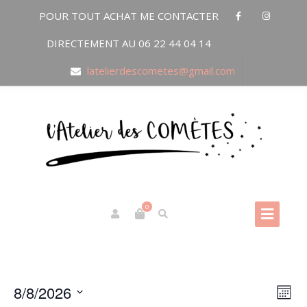
POUR TOUT ACHAT ME CONTACTER
DIRECTEMENT AU 06 22 44 04 14
latelierdescometes@gmail.com
0
8/8/2026
N
Na
Month