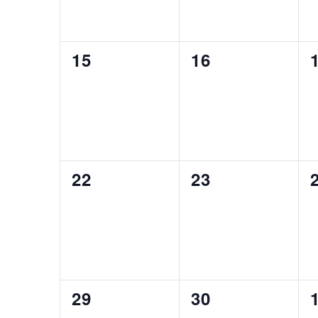
0
0
15
16
évènement,
évènement,
0
0
22
23
évènement,
évènement,
0
0
29
30