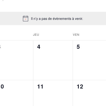
Il n’y a pas de évènements à venir.
R
JEU
VEN
0
0
0
3
4
5
évènement,
évènement,
évènemen
0
0
0
10
11
12
évènement,
évènement,
évènemen