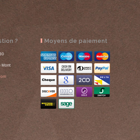
tion ?
Moyens de paiement
:30
le Mont
.com