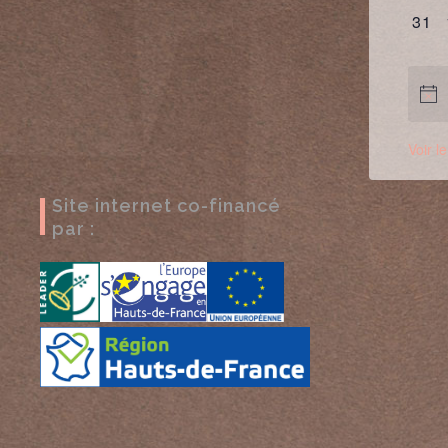
évè
0
31
évè
Voir l
Site internet co-financé
par :