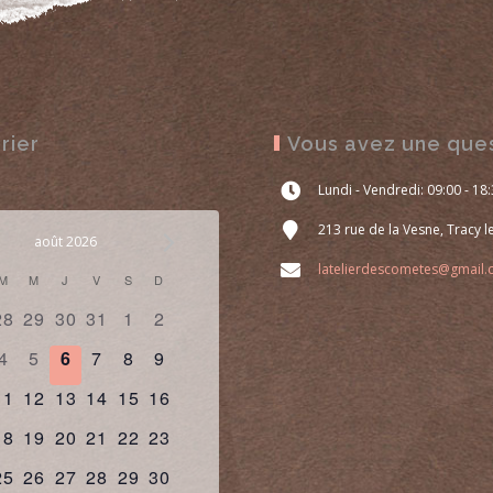
rier
Vous avez une ques
Lundi - Vendredi: 09:00 - 18
213 rue de la Vesne, Tracy 
août 2026
latelierdescometes@gmail
M
M
J
V
S
D
alendrier
0
0
0
0
0
0
28
29
30
31
1
2
nement,
évènement,
évènement,
évènement,
évènement,
évènement,
évènement,
e
0
0
0
0
0
0
4
5
6
7
8
9
nement,
évènement,
évènement,
évènement,
évènement,
évènement,
évènement,
0
0
0
0
0
0
11
12
13
14
15
16
vènements
nement,
évènement,
évènement,
évènement,
évènement,
évènement,
évènement,
0
0
0
0
0
0
18
19
20
21
22
23
nement,
évènement,
évènement,
évènement,
évènement,
évènement,
évènement,
0
0
0
0
0
0
25
26
27
28
29
30